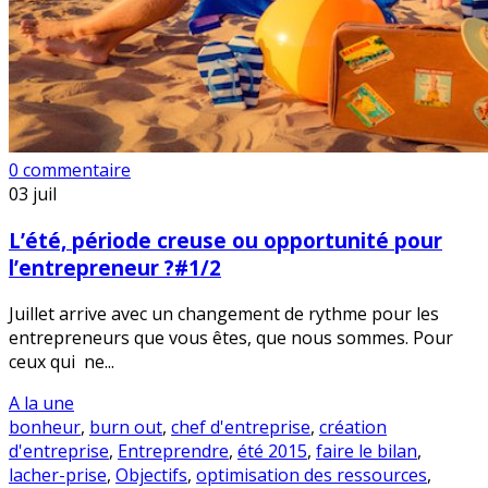
0 commentaire
03
juil
L’été, période creuse ou opportunité pour
l’entrepreneur ?#1/2
Juillet arrive avec un changement de rythme pour les
entrepreneurs que vous êtes, que nous sommes. Pour
ceux qui ne...
A la une
bonheur
,
burn out
,
chef d'entreprise
,
création
d'entreprise
,
Entreprendre
,
été 2015
,
faire le bilan
,
lacher-prise
,
Objectifs
,
optimisation des ressources
,