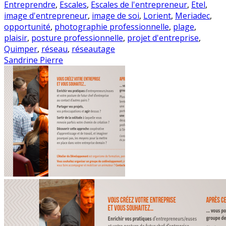
Entreprendre
,
Escales
,
Escales de l'entrepreneur
,
Etel
,
image d'entrepreneur
,
image de soi
,
Lorient
,
Meriadec
,
opportunité
,
photographie professionnelle
,
plage
,
plaisir
,
posture professionnelle
,
projet d'entreprise
,
Quimper
,
réseau
,
réseautage
Sandrine Pierre