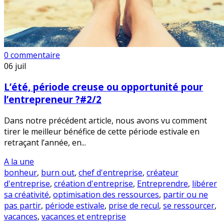
0 commentaire
06
juil
L’été, période creuse ou opportunité pour
l’entrepreneur ?#2/2
Dans notre précédent article, nous avons vu comment
tirer le meilleur bénéfice de cette période estivale en
retraçant l’année, en...
A la une
bonheur
,
burn out
,
chef d'entreprise
,
créateur
d'entreprise
,
création d'entreprise
,
Entreprendre
,
libérer
sa créativité
,
optimisation des ressources
,
partir ou ne
pas partir
,
période estivale
,
prise de recul
,
se ressourcer
,
vacances
,
vacances et entreprise