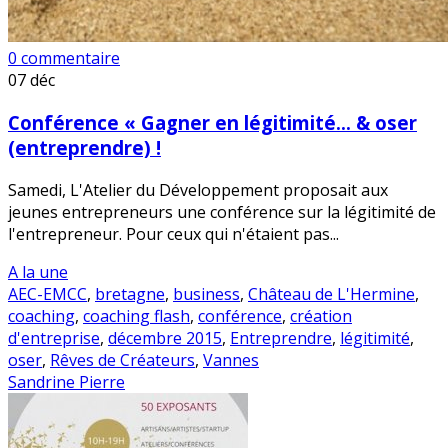
0 commentaire
07
déc
Conférence « Gagner en légitimité… & oser
(entreprendre) !
Samedi, L'Atelier du Développement proposait aux
jeunes entrepreneurs une conférence sur la légitimité de
l'entrepreneur. Pour ceux qui n'étaient pas...
A la une
AEC-EMCC
,
bretagne
,
business
,
Château de L'Hermine
,
coaching
,
coaching flash
,
conférence
,
création
d'entreprise
,
décembre 2015
,
Entreprendre
,
légitimité
,
oser
,
Rêves de Créateurs
,
Vannes
Sandrine Pierre