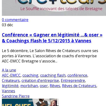
0 commentaire
03
déc
Conférence « Gagner en légitimité …& oser »
& Coachings Flash le 5/12/2015 à Vannes
Le 5 décembre, Le Salon Rêves de Créateurs ouvre ses
portes à Vannes. L'association de coachs d'entreprise
AEC-EMCC Bretagne s'associe...
A la une
AEC-EMCC
,
coaching
,
coaching flash
,
conférence
,
Créateurs
,
création d'entreprise
,
Entreprendre
,
légitimité
,
morbihan
,
oser
,
Rêves
,
Rêves de Créateurs
,
Vannes
Sandrine Pierre