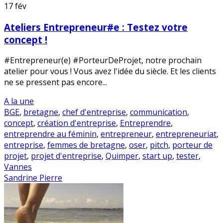
17
fév
Ateliers Entrepreneur#e : Testez votre
concept !
#Entrepreneur(e) #PorteurDeProjet, notre prochain
atelier pour vous ! Vous avez l'idée du siècle. Et les clients
ne se pressent pas encore...
A la une
BGE
,
bretagne
,
chef d'entreprise
,
communication
,
concept
,
création d'entreprise
,
Entreprendre
,
entreprendre au féminin
,
entrepreneur
,
entrepreneuriat
,
entreprise
,
femmes de bretagne
,
oser
,
pitch
,
porteur de
projet
,
projet d'entreprise
,
Quimper
,
start up
,
tester
,
Vannes
Sandrine Pierre