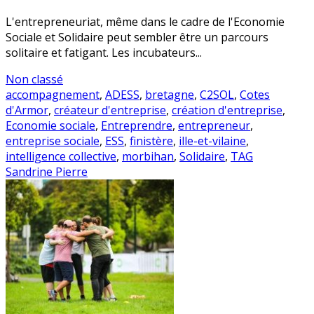
L'entrepreneuriat, même dans le cadre de l'Economie
Sociale et Solidaire peut sembler être un parcours
solitaire et fatigant. Les incubateurs...
Non classé
accompagnement
,
ADESS
,
bretagne
,
C2SOL
,
Cotes
d'Armor
,
créateur d'entreprise
,
création d'entreprise
,
Economie sociale
,
Entreprendre
,
entrepreneur
,
entreprise sociale
,
ESS
,
finistère
,
ille-et-vilaine
,
intelligence collective
,
morbihan
,
Solidaire
,
TAG
Sandrine Pierre