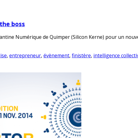
 the boss
 Cantine Numérique de Quimper (Silicon Kerne) pour un nouve
ise
,
entrepreneur
,
évènement
,
finistère
,
intelligence collecti