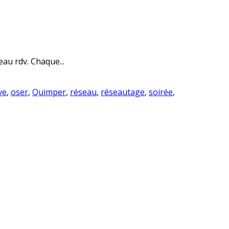
au rdv. Chaque...
ve
,
oser
,
Quimper
,
réseau
,
réseautage
,
soirée
,