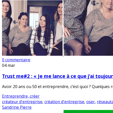
0 commentaire
04
mar
Trust me#2 : « Je me lance à ce que j’ai toujour
Avoir 20 ans ou 50 et entreprendre, c’est quoi ? Quelques r
Entreprendre, créer
créateur d'entreprise
,
création d'entreprise
,
oser
,
réseaut
Sandrine Pierre