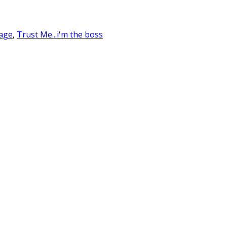
age
,
Trust Me...i'm the boss