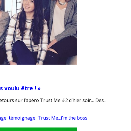
s voulu être ! »
etours sur l’apéro Trust Me #2 d’hier soir… Des...
age
,
témoignage
,
Trust Me...i'm the boss