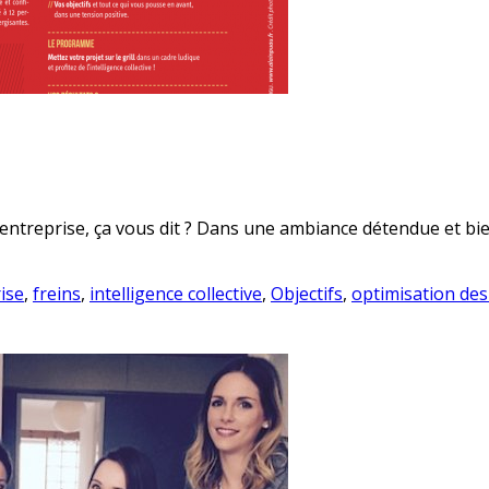
entreprise, ça vous dit ? Dans une ambiance détendue et bienv
ise
,
freins
,
intelligence collective
,
Objectifs
,
optimisation des