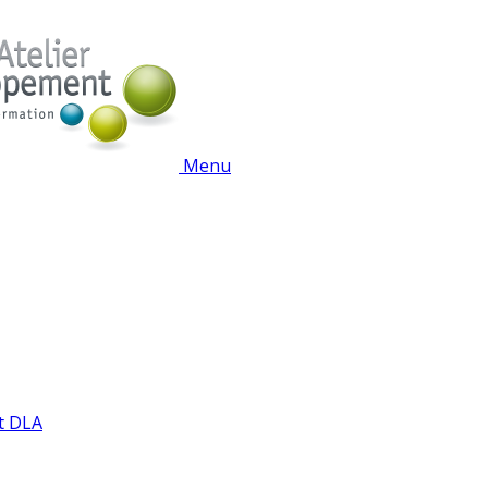
Menu
t DLA