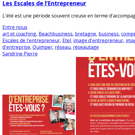
Les Escales de l’Entrepreneur
L'été est une période souvent creuse en terme d'accompagne
Entre nous
art et coaching
,
Beachbusiness
,
bretagne
,
business
,
compé
Escales de l'entrepreneur
,
Etel
,
image d'entrepreneur
,
ima
d'entreprise
,
Quimper
,
réseau
,
réseautage
Sandrine Pierre