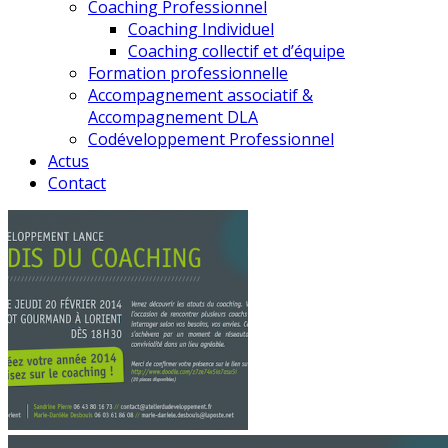
Coaching Professionnel
Coaching Individuel
Coaching collectif et d’équipe
Formation professionnelle
Accompagnement associatif &
Accompagnement DLA
Codéveloppement Professionnel
Actus
Contact