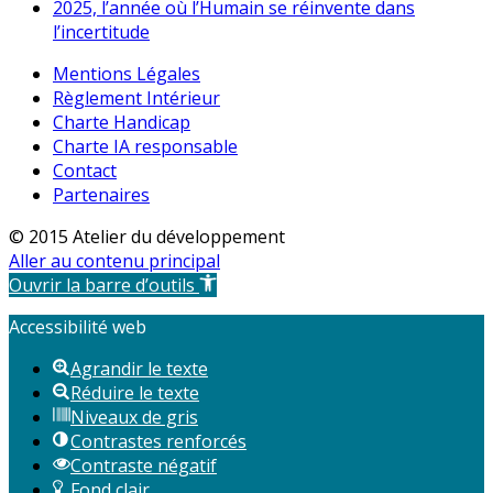
2025, l’année où l’Humain se réinvente dans
l’incertitude
Mentions Légales
Règlement Intérieur
Charte Handicap
Charte IA responsable
Contact
Partenaires
© 2015 Atelier du développement
Aller au contenu principal
Ouvrir la barre d’outils
Accessibilité web
Agrandir le texte
Réduire le texte
Niveaux de gris
Contrastes renforcés
Contraste négatif
Fond clair