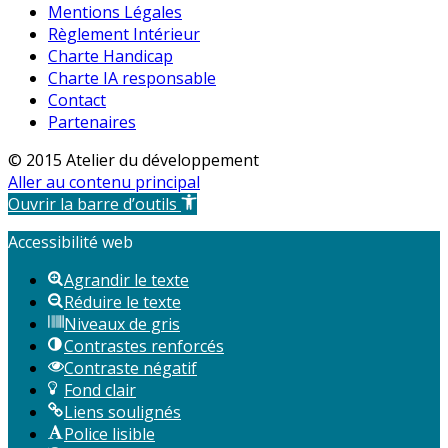
Mentions Légales
Règlement Intérieur
Charte Handicap
Charte IA responsable
Contact
Partenaires
© 2015 Atelier du développement
Aller au contenu principal
Ouvrir la barre d’outils
Accessibilité web
Agrandir le texte
Réduire le texte
Niveaux de gris
Contrastes renforcés
Contraste négatif
Fond clair
Liens soulignés
Police lisible