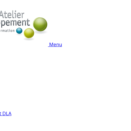
Menu
t DLA