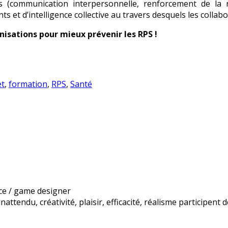
communication interpersonnelle, renforcement de la rés
ts et d’intelligence collective au travers desquels les collab
isations pour mieux prévenir les RPS !
et
,
formation
,
RPS
,
Santé
ice / game designer
inattendu, créativité, plaisir, efficacité, réalisme participen