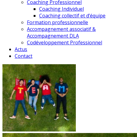
Coaching Professionnel
Coaching Individuel
Coaching collectif et d’équipe
Formation professionnelle
Accompagnement associatif &
Accompagnement DLA
Codéveloppement Professionnel
Actus
Contact