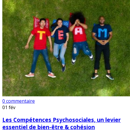
0 commentaire
01
fév
Les Compétences Psychosociales, un levier
essentiel de bien-être & cohésion