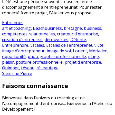
L'été est une période souvent creuse en terme
d'accompagnement à l'entrepreneuriat. Pour rester
connecté à votre projet, l'Atelier vous propose...
Entre nous
art et coaching
,
Beachbusiness
,
bretagne
,
business
,
compétences relationnelles
,
créateur d'entreprise
,
création d'entreprise
,
découvertes
,
Détente
,
Entreprendre
,
Escales
,
Escales de l'entrepreneur
,
Etel
,
image d'entrepreneur
,
image de soi
,
Lorient
,
Meriadec
,
opportunité
,
photographie professionnelle
,
plage
,
plaisir
,
posture professionnelle
,
projet d'entreprise
,
Quimper
,
réseau
,
réseautage
Sandrine Pierre
Faisons connaissance
Bienvenue dans l’univers du coaching et de
l'accompagnement d'entreprise… Bienvenue à l’Atelier du
Développement !