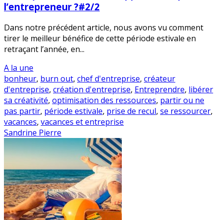
l’entrepreneur ?#2/2
Dans notre précédent article, nous avons vu comment
tirer le meilleur bénéfice de cette période estivale en
retraçant l’année, en...
A la une
bonheur
,
burn out
,
chef d'entreprise
,
créateur
d'entreprise
,
création d'entreprise
,
Entreprendre
,
libérer
sa créativité
,
optimisation des ressources
,
partir ou ne
pas partir
,
période estivale
,
prise de recul
,
se ressourcer
,
vacances
,
vacances et entreprise
Sandrine Pierre