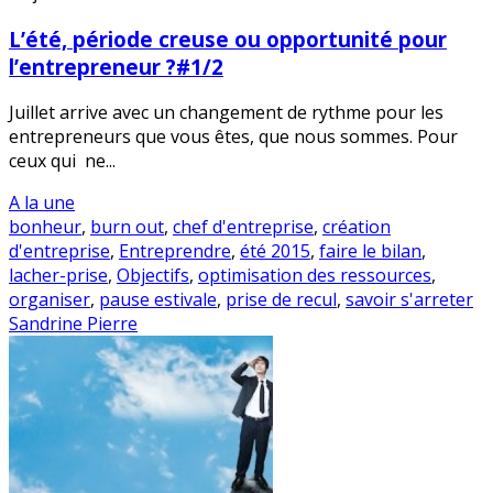
L’été, période creuse ou opportunité pour
l’entrepreneur ?#1/2
Juillet arrive avec un changement de rythme pour les
entrepreneurs que vous êtes, que nous sommes. Pour
ceux qui ne...
A la une
bonheur
,
burn out
,
chef d'entreprise
,
création
d'entreprise
,
Entreprendre
,
été 2015
,
faire le bilan
,
lacher-prise
,
Objectifs
,
optimisation des ressources
,
organiser
,
pause estivale
,
prise de recul
,
savoir s'arreter
Sandrine Pierre