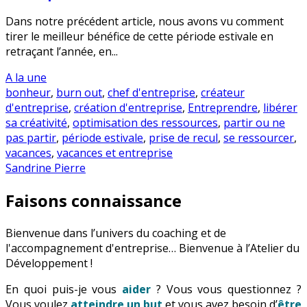
Dans notre précédent article, nous avons vu comment
tirer le meilleur bénéfice de cette période estivale en
retraçant l’année, en...
A la une
bonheur
,
burn out
,
chef d'entreprise
,
créateur
d'entreprise
,
création d'entreprise
,
Entreprendre
,
libérer
sa créativité
,
optimisation des ressources
,
partir ou ne
pas partir
,
période estivale
,
prise de recul
,
se ressourcer
,
vacances
,
vacances et entreprise
Sandrine Pierre
Faisons connaissance
Bienvenue dans l’univers du coaching et de
l'accompagnement d'entreprise… Bienvenue à l’Atelier du
Développement !
En quoi puis-je vous
aider
? Vous vous questionnez ?
Vous voulez
atteindre un but
et vous avez besoin d’
être