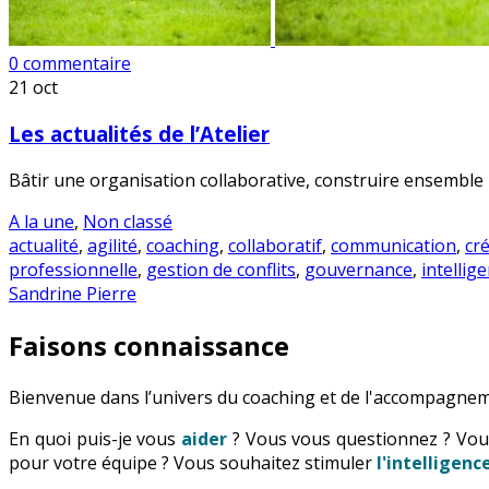
0 commentaire
21
oct
Les actualités de l’Atelier
Bâtir une organisation collaborative, construire ensemble un
A la une
,
Non classé
actualité
,
agilité
,
coaching
,
collaboratif
,
communication
,
cr
professionnelle
,
gestion de conflits
,
gouvernance
,
intellige
Sandrine Pierre
Faisons connaissance
Bienvenue dans l’univers du coaching et de l'accompagnem
En quoi puis-je vous
aider
? Vous vous questionnez ? Vo
pour votre équipe ? Vous souhaitez stimuler
l'intelligen