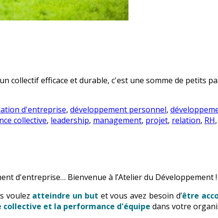
 collectif efficace et durable, c'est une somme de petits pas 
éation d'entreprise
,
développement personnel
,
développeme
nce collective
,
leadership
,
management
,
projet
,
relation
,
RH
ent d'entreprise… Bienvenue à l’Atelier du Développement !
us voulez
atteindre un but
et vous avez besoin d’
être ac
ce collective et la performance d'équipe
dans votre organi