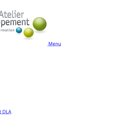
Menu
t DLA