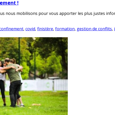
nement !
ous nous mobilisons pour vous apporter les plus justes infor
confinement
,
covid
,
finistère
,
formation
,
gestion de conflits
,