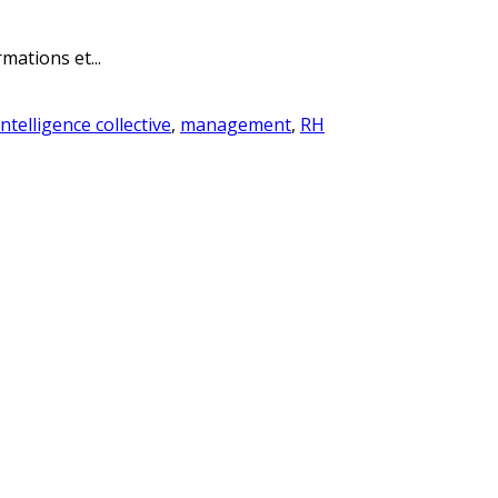
mations et...
intelligence collective
,
management
,
RH