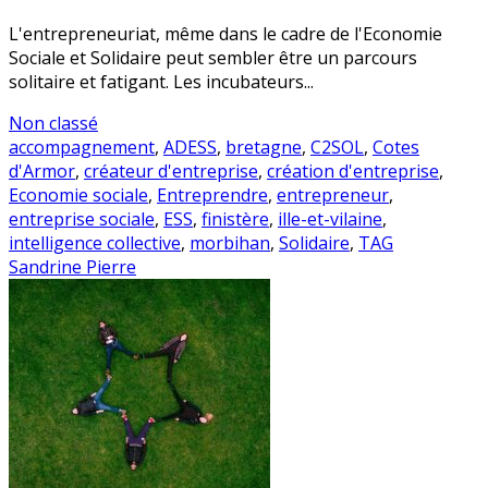
L'entrepreneuriat, même dans le cadre de l'Economie
Sociale et Solidaire peut sembler être un parcours
solitaire et fatigant. Les incubateurs...
Non classé
accompagnement
,
ADESS
,
bretagne
,
C2SOL
,
Cotes
d'Armor
,
créateur d'entreprise
,
création d'entreprise
,
Economie sociale
,
Entreprendre
,
entrepreneur
,
entreprise sociale
,
ESS
,
finistère
,
ille-et-vilaine
,
intelligence collective
,
morbihan
,
Solidaire
,
TAG
Sandrine Pierre