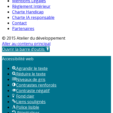
Mentions Légales
Règlement Intérieur
Charte Handicap
Charte IA responsable
Contact
Partenaires
© 2015 Atelier du développement
Aller au contenu principal
Ouvrir la barre d’outils
Accessibilité web
Agrandir le texte
Réduire le texte
Niveaux de gris
Contrastes renforcés
Contraste négatif
Fond clair
Liens soulignés
Police lisible
Réinitialiser