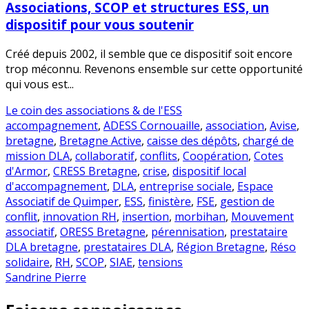
Associations, SCOP et structures ESS, un
dispositif pour vous soutenir
Créé depuis 2002, il semble que ce dispositif soit encore
trop méconnu. Revenons ensemble sur cette opportunité
qui vous est...
Le coin des associations & de l'ESS
accompagnement
,
ADESS Cornouaille
,
association
,
Avise
,
bretagne
,
Bretagne Active
,
caisse des dépôts
,
chargé de
mission DLA
,
collaboratif
,
conflits
,
Coopération
,
Cotes
d'Armor
,
CRESS Bretagne
,
crise
,
dispositif local
d'accompagnement
,
DLA
,
entreprise sociale
,
Espace
Associatif de Quimper
,
ESS
,
finistère
,
FSE
,
gestion de
conflit
,
innovation RH
,
insertion
,
morbihan
,
Mouvement
associatif
,
ORESS Bretagne
,
pérennisation
,
prestataire
DLA bretagne
,
prestataires DLA
,
Région Bretagne
,
Réso
solidaire
,
RH
,
SCOP
,
SIAE
,
tensions
Sandrine Pierre