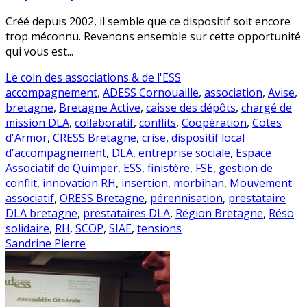
Créé depuis 2002, il semble que ce dispositif soit encore
trop méconnu. Revenons ensemble sur cette opportunité
qui vous est...
Le coin des associations & de l'ESS
accompagnement
,
ADESS Cornouaille
,
association
,
Avise
,
bretagne
,
Bretagne Active
,
caisse des dépôts
,
chargé de
mission DLA
,
collaboratif
,
conflits
,
Coopération
,
Cotes
d'Armor
,
CRESS Bretagne
,
crise
,
dispositif local
d'accompagnement
,
DLA
,
entreprise sociale
,
Espace
Associatif de Quimper
,
ESS
,
finistère
,
FSE
,
gestion de
conflit
,
innovation RH
,
insertion
,
morbihan
,
Mouvement
associatif
,
ORESS Bretagne
,
pérennisation
,
prestataire
DLA bretagne
,
prestataires DLA
,
Région Bretagne
,
Réso
solidaire
,
RH
,
SCOP
,
SIAE
,
tensions
Sandrine Pierre