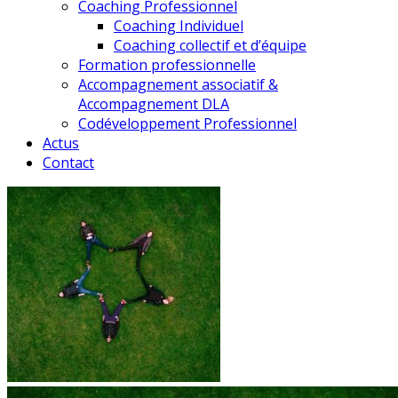
Coaching Professionnel
Coaching Individuel
Coaching collectif et d’équipe
Formation professionnelle
Accompagnement associatif &
Accompagnement DLA
Codéveloppement Professionnel
Actus
Contact