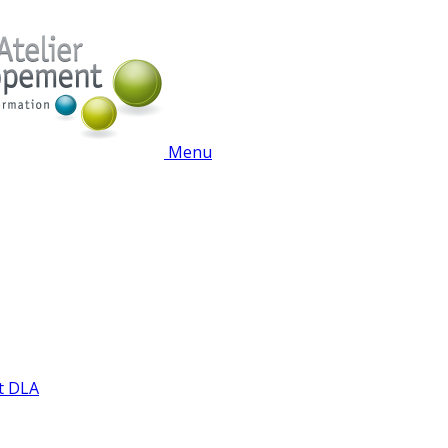
Menu
t DLA