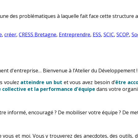
une des problématiques à laquelle fait face cette structure au
e
,
créer
,
CRESS Bretagne
,
Entreprendre
,
ESS
,
SCIC
,
SCOP
,
So
ent d'entreprise… Bienvenue à l’Atelier du Développement !
us voulez
atteindre un but
et vous avez besoin d’
être ac
ce collective et la performance d'équipe
dans votre organi
’être informé, encouragé ? De mobiliser votre équipe ? De me
tre vous et moi. Vous y trouverez des anecdotes, des outils,