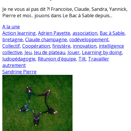
Je ne vous ai pas dit ?! Francoise, Claude, Sandra, Yannick,
Pierre et moi... jouons dans Le Bac à Sable depuis...
A la une
Action learning
,
Adrien Payette
,
association
,
Bac à Sable
,
bretagne
,
Claude champagne
,
codéveloppement
,
Collectif
,
Coopération
,
finistère
,
innovation
,
intelligence
collective
,
Jeu
,
Jeu de plateau
,
Jouer
,
Learning by doing
,
ludopédagogie
,
Réunion d'équipe
,
Tilt
,
Travailler
autrement
Sandrine Pierre