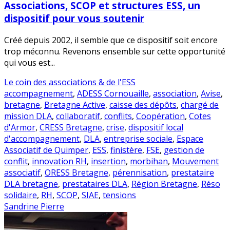
Associations, SCOP et structures ESS, un
dispositif pour vous soutenir
Créé depuis 2002, il semble que ce dispositif soit encore
trop méconnu. Revenons ensemble sur cette opportunité
qui vous est...
Le coin des associations & de l'ESS
accompagnement
,
ADESS Cornouaille
,
association
,
Avise
,
bretagne
,
Bretagne Active
,
caisse des dépôts
,
chargé de
mission DLA
,
collaboratif
,
conflits
,
Coopération
,
Cotes
d'Armor
,
CRESS Bretagne
,
crise
,
dispositif local
d'accompagnement
,
DLA
,
entreprise sociale
,
Espace
Associatif de Quimper
,
ESS
,
finistère
,
FSE
,
gestion de
conflit
,
innovation RH
,
insertion
,
morbihan
,
Mouvement
associatif
,
ORESS Bretagne
,
pérennisation
,
prestataire
DLA bretagne
,
prestataires DLA
,
Région Bretagne
,
Réso
solidaire
,
RH
,
SCOP
,
SIAE
,
tensions
Sandrine Pierre