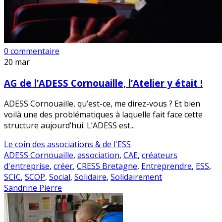
0 commentaire
20
mar
AG de l’ADESS Cornouaille, l’Atelier y était !
ADESS Cornouaille, qu’est-ce, me direz-vous ? Et bien
voilà une des problématiques à laquelle fait face cette
structure aujourd’hui. L’ADESS est...
Le coin des associations & de l'ESS
ADESS Cornouaille
,
association
,
CAE
,
créateurs
d'entreprise
,
créer
,
CRESS Bretagne
,
Entreprendre
,
ESS
,
SCIC
,
SCOP
,
Social
,
Solidaire
,
Solidairement
Sandrine Pierre