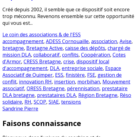
Créé depuis 2002, il semble que ce dispositif soit encore
trop méconnu. Revenons ensemble sur cette opportunité
qui vous est...
Le coin des associations & de l'ESS
accompagnement
,
ADESS Cornouaille
,
association
,
Avise
,
bretagne
,
Bretagne Active
,
caisse des dépôts
,
chargé de
mission DLA
,
collaboratif
,
conflits
,
Coopération
,
Cotes
d'Armor
,
CRESS Bretagne
,
crise
,
dispositif local
d'accompagnement
,
DLA
,
entreprise sociale
,
Espace
Associatif de Quimper
,
ESS
,
finistère
,
FSE
,
gestion de
conflit
,
innovation RH
,
insertion
,
morbihan
,
Mouvement
associatif
,
ORESS Bretagne
,
pérennisation
,
prestataire
DLA bretagne
,
prestataires DLA
,
Région Bretagne
,
Réso
solidaire
,
RH
,
SCOP
,
SIAE
,
tensions
Sandrine Pierre
Faisons connaissance