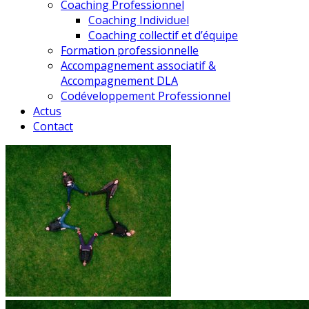
Coaching Professionnel
Coaching Individuel
Coaching collectif et d’équipe
Formation professionnelle
Accompagnement associatif &
Accompagnement DLA
Codéveloppement Professionnel
Actus
Contact