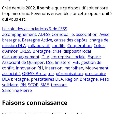
Créé depuis 2002, il semble que ce dispositif soit encore
trop méconnu. Revenons ensemble sur cette opportunité
qui vous est...
Le coin des associations & de l'ESS
accompagnement
,
ADESS Cornouaille
,
association
,
Avise
,
bretagne
,
Bretagne Active
,
caisse des dépôts
,
chargé de
mission DLA
,
collaboratif
,
conflits
,
Coopération
,
Cotes
d'Armor
,
CRESS Bretagne
,
crise
,
dispositif local
d'accompagnement
,
DLA
,
entreprise sociale
,
Espace
Associatif de Quimper
,
ESS
,
finistère
,
FSE
,
gestion de
conflit
,
innovation RH
,
insertion
,
morbihan
,
Mouvement
associatif
,
ORESS Bretagne
,
pérennisation
,
prestataire
DLA bretagne
,
prestataires DLA
,
Région Bretagne
,
Réso
solidaire
,
RH
,
SCOP
,
SIAE
,
tensions
Sandrine Pierre
Faisons connaissance