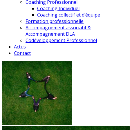
Coaching Professionnel
Coaching Individuel
Coaching collectif et d’équipe
Formation professionnelle
Accompagnement associatif &
Accompagnement DLA
Codéveloppement Professionnel
Actus
Contact