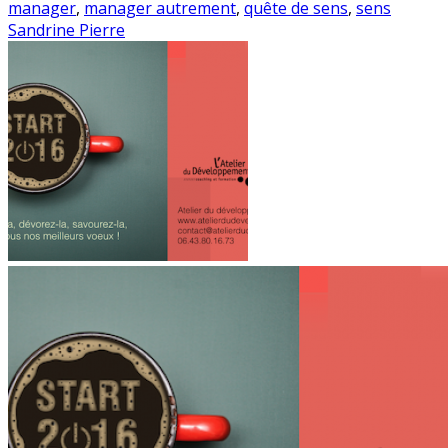
manager
,
manager autrement
,
quête de sens
,
sens
Sandrine Pierre