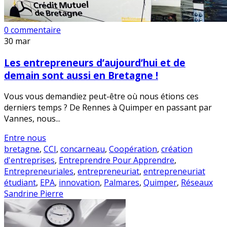
0 commentaire
30
mar
Les entrepreneurs d’aujourd’hui et de
demain sont aussi en Bretagne !
Vous vous demandiez peut-être où nous étions ces
derniers temps ? De Rennes à Quimper en passant par
Vannes, nous...
Entre nous
bretagne
,
CCI
,
concarneau
,
Coopération
,
création
d'entreprises
,
Entreprendre Pour Apprendre
,
Entrepreneuriales
,
entrepreneuriat
,
entrepreneuriat
étudiant
,
EPA
,
innovation
,
Palmares
,
Quimper
,
Réseaux
Sandrine Pierre