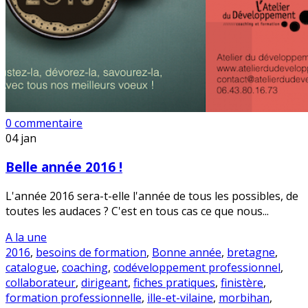
0 commentaire
04
jan
Belle année 2016 !
L'année 2016 sera-t-elle l'année de tous les possibles, de
toutes les audaces ? C'est en tous cas ce que nous...
A la une
2016
,
besoins de formation
,
Bonne année
,
bretagne
,
catalogue
,
coaching
,
codéveloppement professionnel
,
collaborateur
,
dirigeant
,
fiches pratiques
,
finistère
,
formation professionnelle
,
ille-et-vilaine
,
morbihan
,