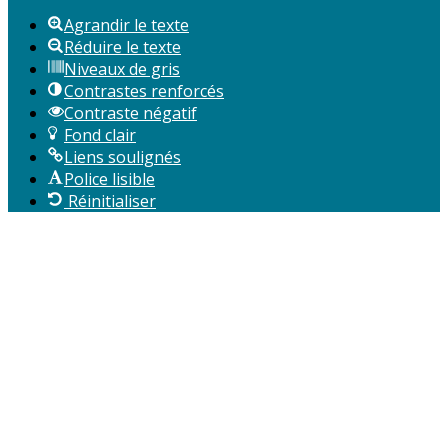
Agrandir le texte
Réduire le texte
Niveaux de gris
Contrastes renforcés
Contraste négatif
Fond clair
Liens soulignés
Police lisible
Réinitialiser