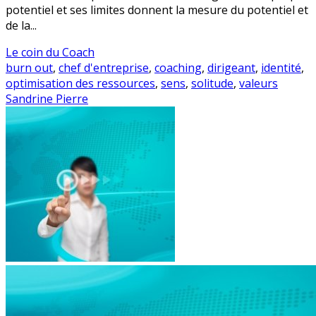
potentiel et ses limites donnent la mesure du potentiel et
de la...
Le coin du Coach
burn out
,
chef d'entreprise
,
coaching
,
dirigeant
,
identité
,
optimisation des ressources
,
sens
,
solitude
,
valeurs
Sandrine Pierre