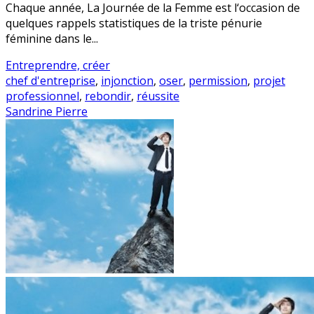
Chaque année, La Journée de la Femme est l‘occasion de
quelques rappels statistiques de la triste pénurie
féminine dans le...
Entreprendre, créer
chef d'entreprise
,
injonction
,
oser
,
permission
,
projet
professionnel
,
rebondir
,
réussite
Sandrine Pierre