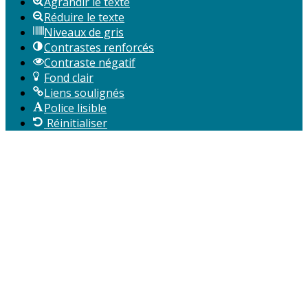
Agrandir le texte
Réduire le texte
Niveaux de gris
Contrastes renforcés
Contraste négatif
Fond clair
Liens soulignés
Police lisible
Réinitialiser