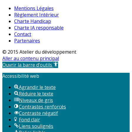
Mentions Légales
Règlement Intérieur
Charte Handicap
Charte IA responsable
Contact
Partenaires
© 2015 Atelier du développement
Aller au contenu principal
Ouvrir la barre d’outils
Accessibilité web
Agrandir le texte
Réduire le texte
Niveaux de gris
Contrastes renforcés
Contraste négatif
Fond clair
Liens soulignés