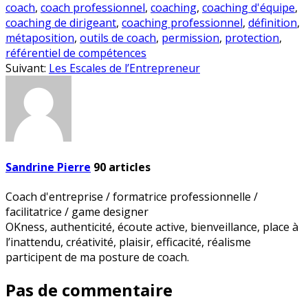
coach
,
coach professionnel
,
coaching
,
coaching d'équipe
,
coaching de dirigeant
,
coaching professionnel
,
définition
,
métaposition
,
outils de coach
,
permission
,
protection
,
référentiel de compétences
Suivant:
Les Escales de l’Entrepreneur
Sandrine Pierre
90
articles
Coach d'entreprise / formatrice professionnelle /
facilitatrice / game designer
OKness, authenticité, écoute active, bienveillance, place à
l’inattendu, créativité, plaisir, efficacité, réalisme
participent de ma posture de coach.
Pas de commentaire