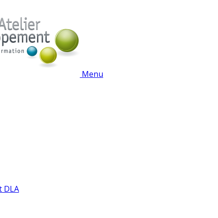
Menu
t DLA