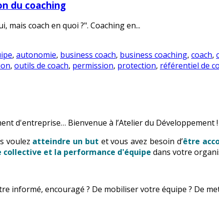
on du coaching
oui, mais coach en quoi ?". Coaching en...
ipe
,
autonomie
,
business coach
,
business coaching
,
coach
,
ion
,
outils de coach
,
permission
,
protection
,
référentiel de 
ent d'entreprise… Bienvenue à l’Atelier du Développement !
us voulez
atteindre un but
et vous avez besoin d’
être ac
ce collective et la performance d'équipe
dans votre organi
’être informé, encouragé ? De mobiliser votre équipe ? De me