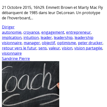
21 Octobre 2015, 16h29. Emmett Brown et Marty Mac Fly
débarquent de 1985 dans leur DeLorean. Un prototype
de l’hoverboard,...
Diriger
autonomie
,
croyance
,
engagement
,
entrepreneur
,
implication
,
intuition
,
leader
,
leadership
,
leadership
visionnaire
,
manager
,
objectif
,
optimisme
,
peter drucker
,
retour vers le futur
,
sens
,
valeur
,
vision
,
vision partagée
,
visionnaire
Sandrine Pierre