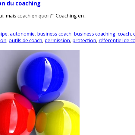
on du coaching
oui, mais coach en quoi ?". Coaching en...
ipe
,
autonomie
,
business coach
,
business coaching
,
coach
,
ion
,
outils de coach
,
permission
,
protection
,
référentiel de 