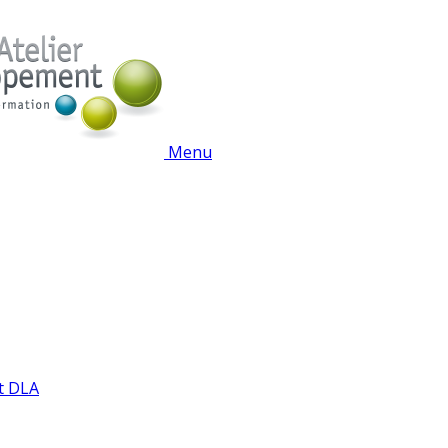
Menu
t DLA