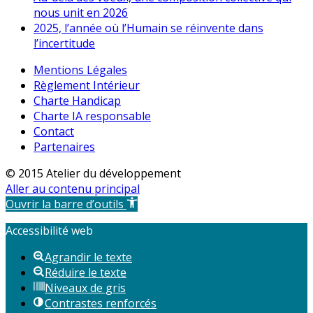
nous unit en 2026
2025, l’année où l’Humain se réinvente dans
l’incertitude
Mentions Légales
Règlement Intérieur
Charte Handicap
Charte IA responsable
Contact
Partenaires
© 2015 Atelier du développement
Aller au contenu principal
Ouvrir la barre d’outils
Accessibilité web
Agrandir le texte
Réduire le texte
Niveaux de gris
Contrastes renforcés