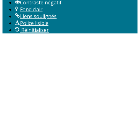
Contraste négatif
Fond clair
Liens soulignés
Police lisible
Réinitialiser