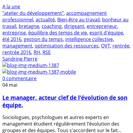
A la une
"atelier du développement"
,
accompagnement
professionnel
,
actualité
,
Bien-être au travail
,
bonheur au
travail
,
bretagne
,
coaching
,
dirigeant
,
entrepreneur
,
entreprise
,
équilibre des temps de vie
,
esprit d'équipe
,
été 2016
,
gestion du temps
,
intelligence collective
,
management
,
optimisation des ressources
,
QVT
,
rentrée
,
rentrée 2016
,
RH
,
RSE
Sandrine Pierre
0 commentaire
04
mai
Le manager, acteur clef de l’évolution de son
équipe.
Sociologues, psychologues et autres experts en
management étudient régulièrement l’évolution des
groupes et des équipes. Tous s'accordent sur le fait...