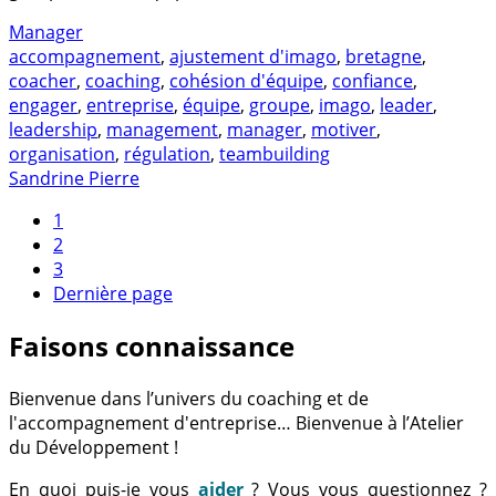
Manager
accompagnement
,
ajustement d'imago
,
bretagne
,
coacher
,
coaching
,
cohésion d'équipe
,
confiance
,
engager
,
entreprise
,
équipe
,
groupe
,
imago
,
leader
,
leadership
,
management
,
manager
,
motiver
,
organisation
,
régulation
,
teambuilding
Sandrine Pierre
1
2
3
Dernière page
Faisons connaissance
Bienvenue dans l’univers du coaching et de
l'accompagnement d'entreprise… Bienvenue à l’Atelier
du Développement !
En quoi puis-je vous
aider
? Vous vous questionnez ?