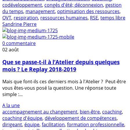
codéveloppement
,
congés d'été; déconnexion
,
gestion
du temps
,
management
,
optimisation des ressources
,
QVT
,
respiration
,
ressources humaines
,
RSE
,
temps libre
Sandrine Pierre
0 commentaire
02
août
Que se passe-t-il à l’Atelier depuis quelques
mois ? Le Replay 2018-2019
Mais que font-ils ces derniers mois à l'Atelier ? Peut-être
vous êtes-vous posé la question. Une réponse toute
simple :...
A la une
accompagnement au changement
,
bien-être
,
coaching
,
coaching d'équipe
,
développement de compétences
,
dirigeant
,
équipe
,
facilitation
,
formation professionnelle
,