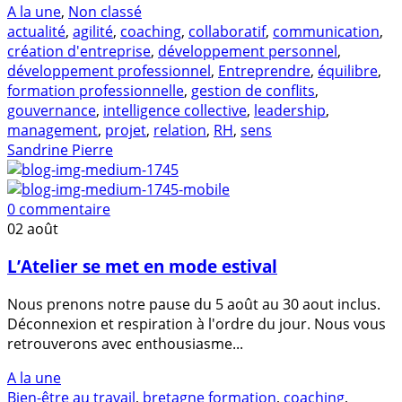
A la une
,
Non classé
actualité
,
agilité
,
coaching
,
collaboratif
,
communication
,
création d'entreprise
,
développement personnel
,
développement professionnel
,
Entreprendre
,
équilibre
,
formation professionnelle
,
gestion de conflits
,
gouvernance
,
intelligence collective
,
leadership
,
management
,
projet
,
relation
,
RH
,
sens
Sandrine Pierre
0 commentaire
02
août
L’Atelier se met en mode estival
Nous prenons notre pause du 5 août au 30 aout inclus.
Déconnexion et respiration à l'ordre du jour. Nous vous
retrouverons avec enthousiasme...
A la une
Bien-être au travail
,
bretagne formation
,
coaching
,