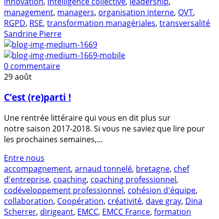
innovation
,
intelligence collective
,
leadership
,
management
,
managers
,
organisation interne
,
QVT
,
RGPD
,
RSE
,
transformation managériales
,
transversalité
Sandrine Pierre
0 commentaire
29
août
C’est (re)parti !
Une rentrée littéraire qui vous en dit plus sur
notre saison 2017-2018. Si vous ne saviez que lire pour
les prochaines semaines,...
Entre nous
accompagnement
,
arnaud tonnelé
,
bretagne
,
chef
d'entreprise
,
coaching
,
coaching professionnel
,
codéveloppement professionnel
,
cohésion d'équipe
,
collaboration
,
Coopération
,
créativité
,
dave gray
,
Dina
Scherrer
,
dirigeant
,
EMCC
,
EMCC France
,
formation