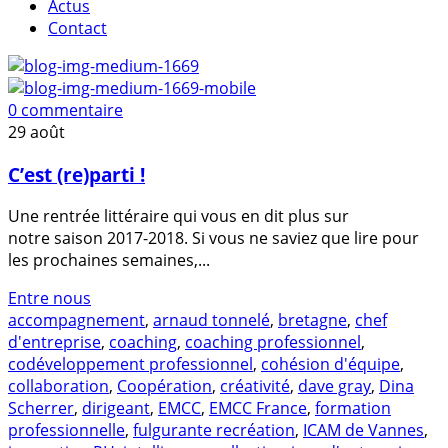
Actus
Contact
0 commentaire
29
août
C’est (re)parti !
Une rentrée littéraire qui vous en dit plus sur
notre saison 2017-2018. Si vous ne saviez que lire pour
les prochaines semaines,...
Entre nous
accompagnement
,
arnaud tonnelé
,
bretagne
,
chef
d'entreprise
,
coaching
,
coaching professionnel
,
codéveloppement professionnel
,
cohésion d'équipe
,
collaboration
,
Coopération
,
créativité
,
dave gray
,
Dina
Scherrer
,
dirigeant
,
EMCC
,
EMCC France
,
formation
professionnelle
,
fulgurante recréation
,
ICAM de Vannes
,