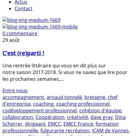
Actus
Contact
0 commentaire
29
août
C’est (re)parti !
Une rentrée littéraire qui vous en dit plus sur
notre saison 2017-2018. Si vous ne saviez que lire pour
les prochaines semaines,...
Entre nous
accompagnement
,
arnaud tonnelé
,
bretagne
,
chef
d'entreprise
,
coaching
,
coaching professionnel
,
codéveloppement professionnel
,
cohésion d'équipe
,
collaboration
,
Coopération
,
créativité
,
dave gray
,
Dina
Scherrer
,
dirigeant
,
EMCC
,
EMCC France
,
formation
professionnelle
,
fulgurante recréation
,
ICAM de Vannes
,