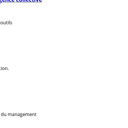
 outils
tion.
ux du management