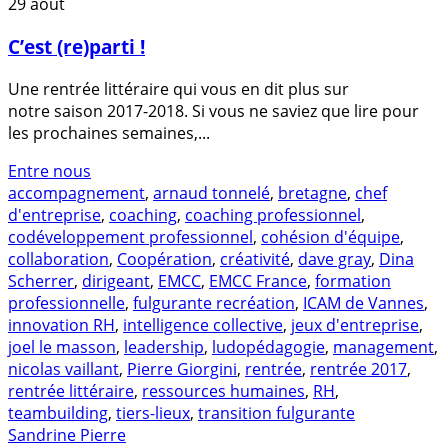
29
août
C’est (re)parti !
Une rentrée littéraire qui vous en dit plus sur
notre saison 2017-2018. Si vous ne saviez que lire pour
les prochaines semaines,...
Entre nous
accompagnement
,
arnaud tonnelé
,
bretagne
,
chef
d'entreprise
,
coaching
,
coaching professionnel
,
codéveloppement professionnel
,
cohésion d'équipe
,
collaboration
,
Coopération
,
créativité
,
dave gray
,
Dina
Scherrer
,
dirigeant
,
EMCC
,
EMCC France
,
formation
professionnelle
,
fulgurante recréation
,
ICAM de Vannes
,
innovation RH
,
intelligence collective
,
jeux d'entreprise
,
joel le masson
,
leadership
,
ludopédagogie
,
management
,
nicolas vaillant
,
Pierre Giorgini
,
rentrée
,
rentrée 2017
,
rentrée littéraire
,
ressources humaines
,
RH
,
teambuilding
,
tiers-lieux
,
transition fulgurante
Sandrine Pierre