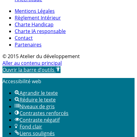
Mentions Légales
Règlement Intérieur
Charte Handicap
Charte IA responsable
Contact
Partenaires
© 2015 Atelier du développement
Aller au contenu principal
Ouvrir la barre d’outils
Accessibilité web
Agrandir le texte
Réduire le texte
Niveaux de gris
Contrastes renforcés
Contraste négatif
Fond clair
Liens soulignés