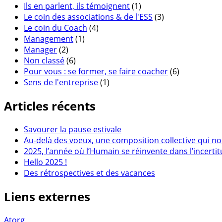
Ils en parlent, ils témoignent
(1)
Le coin des associations & de l'ESS
(3)
Le coin du Coach
(4)
Management
(1)
Manager
(2)
Non classé
(6)
Pour vous : se former, se faire coacher
(6)
Sens de l'entreprise
(1)
Articles récents
Savourer la pause estivale
Au-delà des voeux, une composition collective qui no
2025, l’année où l’Humain se réinvente dans l’incerti
Hello 2025 !
Des rétrospectives et des vacances
Liens externes
Atorg