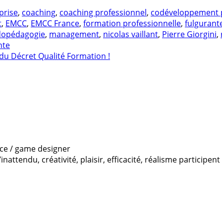
prise
,
coaching
,
coaching professionnel
,
codéveloppement p
t
,
EMCC
,
EMCC France
,
formation professionnelle
,
fulgurant
dopédagogie
,
management
,
nicolas vaillant
,
Pierre Giorgini
,
nte
du Décret Qualité Formation !
rice / game designer
’inattendu, créativité, plaisir, efficacité, réalisme particip