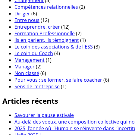
Changement
(3)
Compétences relationnelles
(2)
Diriger
(6)
Entre nous
(12)
Entreprendre, créer
(12)
Formation Professionnelle
(2)
Ils en parlent, ils témoignent
(1)
Le coin des associations & de l'ESS
(3)
Le coin du Coach
(4)
Management
(1)
Manager
(2)
Non classé
(6)
Pour vous : se former, se faire coacher
(6)
Sens de l'entreprise
(1)
Articles récents
Savourer la pause estivale
Au-delà des voeux, une composition collective qui no
2025, l’année où l’Humain se réinvente dans l’incerti
Hello 2025 !