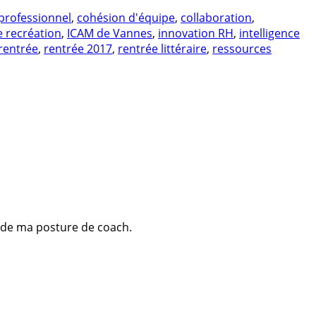
rofessionnel
,
cohésion d'équipe
,
collaboration
,
e recréation
,
ICAM de Vannes
,
innovation RH
,
intelligence
rentrée
,
rentrée 2017
,
rentrée littéraire
,
ressources
ent de ma posture de coach.