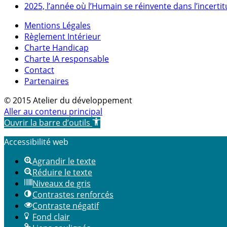
2025, l’année où l’Humain se réinvente dans l’incerti
Mentions Légales
Règlement Intérieur
Charte Handicap
Charte IA responsable
Contact
Partenaires
© 2015 Atelier du développement
Aller au contenu principal
Ouvrir la barre d’outils
Accessibilité web
Agrandir le texte
Réduire le texte
Niveaux de gris
Contrastes renforcés
Contraste négatif
Fond clair