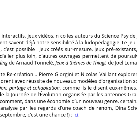
 interactifs, jeux vidéos, n co les auteurs du Science Psy de
t savent déjà notre sensibilité à la ludopédagogie. Le jeu 
, c’est possible ! Jeux créés sur-mesure, jeux pré-exista
d’aller plus loin, d’autres ouvrages permettent de poursuiv
ding
de Arnaud Tonnelé,
Jeux à thèmes de Thiagi,
de Joel Lema
 Re-création… Pierre Giorgini et Nicolas Vaillant explorent
lorent avec réussite de nouveaux modèles d’organisation soci
ion, partage et cohabitation
, comme ils le disent eux-mêmes.
de la Journée de l’Évolution organisée par les antennes Gra
r comment, dans une économie d’un nouveau genre, certains
n analyse par les regards d’une coach de renom, Dina Sche
5 septembre, c’est une chance !) :
ici
.