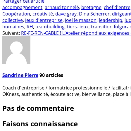
Partager cet article
accompagnement
,
arnaud tonnelé
,
bretagne
,
chef d'entre
Coopération
,
créativité
,
dave gray
,
Dina Scherrer
,
dirigean
collective
,
jeux d'entreprise
,
joel le masson
,
leadership
,
lu
humaines
,
RH
,
teambuilding
,
tiers-lieux
,
transition fulgura
Suivant:
RE-FE-REN-CABLE ! L’Atelier répond aux exigences 
Sandrine Pierre
90
articles
Coach d'entreprise / formatrice professionnelle / facilitat
OKness, authenticité, écoute active, bienveillance, place à l
Pas de commentaire
Faisons connaissance