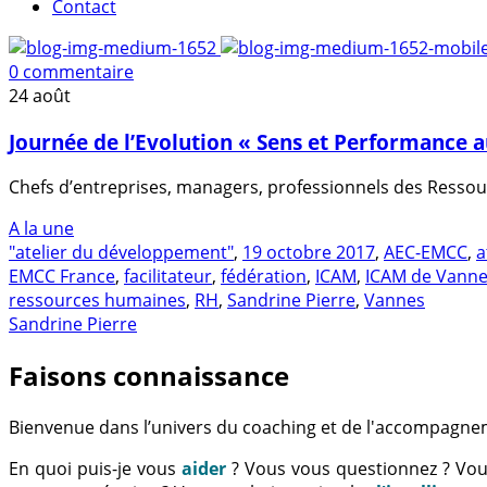
Contact
0 commentaire
24
août
Journée de l’Evolution « Sens et Performance au
Chefs d’entreprises, managers, professionnels des Ressou
A la une
"atelier du développement"
,
19 octobre 2017
,
AEC-EMCC
,
a
EMCC France
,
facilitateur
,
fédération
,
ICAM
,
ICAM de Vann
ressources humaines
,
RH
,
Sandrine Pierre
,
Vannes
Sandrine Pierre
Faisons connaissance
Bienvenue dans l’univers du coaching et de l'accompagne
En quoi puis-je vous
aider
? Vous vous questionnez ? Vo