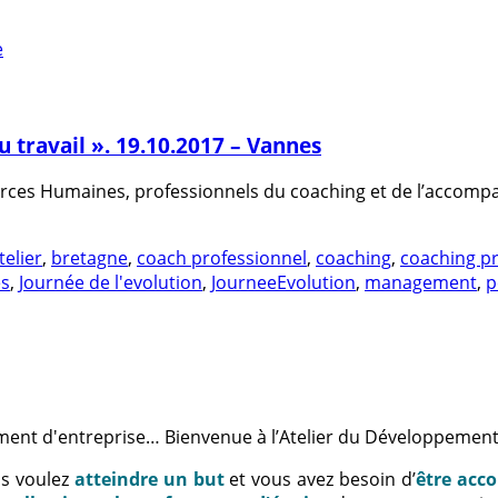
 travail ». 19.10.2017 – Vannes
rces Humaines, professionnels du coaching et de l’accompa
telier
,
bretagne
,
coach professionnel
,
coaching
,
coaching pr
es
,
Journée de l'evolution
,
JourneeEvolution
,
management
,
p
ment d'entreprise… Bienvenue à l’Atelier du Développement
us voulez
atteindre un but
et vous avez besoin d’
être acc