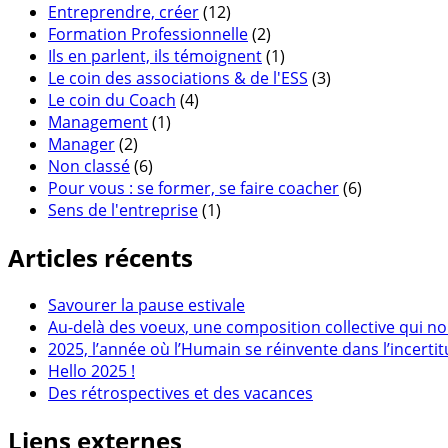
Entreprendre, créer
(12)
Formation Professionnelle
(2)
Ils en parlent, ils témoignent
(1)
Le coin des associations & de l'ESS
(3)
Le coin du Coach
(4)
Management
(1)
Manager
(2)
Non classé
(6)
Pour vous : se former, se faire coacher
(6)
Sens de l'entreprise
(1)
Articles récents
Savourer la pause estivale
Au-delà des voeux, une composition collective qui no
2025, l’année où l’Humain se réinvente dans l’incerti
Hello 2025 !
Des rétrospectives et des vacances
Liens externes