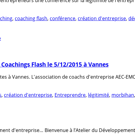
ntrepreneurs une conférence sur la légitimité de l'entrepre
ching
,
coaching flash
,
conférence
,
création d'entreprise
,
dé
 Coachings Flash le 5/12/2015 à Vannes
es à Vannes. L'association de coachs d'entreprise AEC-EMCC
s
,
création d'entreprise
,
Entreprendre
,
légitimité
,
morbihan
ment d'entreprise… Bienvenue à l’Atelier du Développement