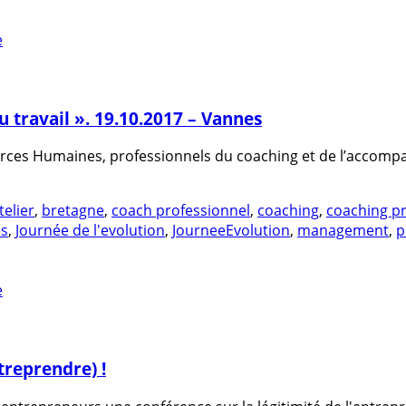
 travail ». 19.10.2017 – Vannes
rces Humaines, professionnels du coaching et de l’accompa
telier
,
bretagne
,
coach professionnel
,
coaching
,
coaching pr
es
,
Journée de l'evolution
,
JourneeEvolution
,
management
,
p
treprendre) !