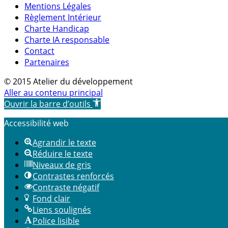
Mentions Légales
Règlement Intérieur
Charte Handicap
Charte IA responsable
Contact
Partenaires
© 2015 Atelier du développement
Aller au contenu principal
Ouvrir la barre d’outils
Accessibilité web
Agrandir le texte
Réduire le texte
Niveaux de gris
Contrastes renforcés
Contraste négatif
Fond clair
Liens soulignés
Police lisible