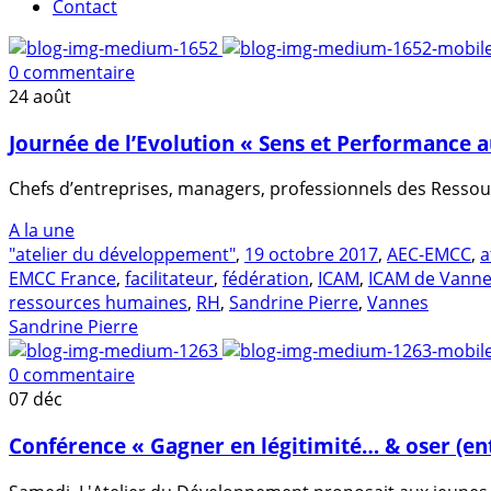
Contact
0 commentaire
24
août
Journée de l’Evolution « Sens et Performance au
Chefs d’entreprises, managers, professionnels des Ressou
A la une
"atelier du développement"
,
19 octobre 2017
,
AEC-EMCC
,
a
EMCC France
,
facilitateur
,
fédération
,
ICAM
,
ICAM de Vann
ressources humaines
,
RH
,
Sandrine Pierre
,
Vannes
Sandrine Pierre
0 commentaire
07
déc
Conférence « Gagner en légitimité… & oser (en