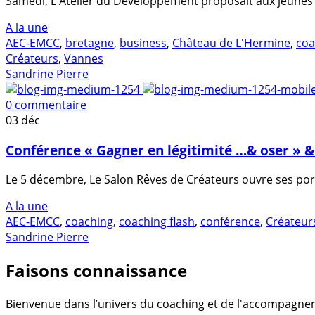
Samedi, L'Atelier du Développement proposait aux jeunes e
A la une
AEC-EMCC
,
bretagne
,
business
,
Château de L'Hermine
,
coa
Créateurs
,
Vannes
Sandrine Pierre
0 commentaire
03
déc
Conférence « Gagner en légitimité …& oser » &
Le 5 décembre, Le Salon Rêves de Créateurs ouvre ses port
A la une
AEC-EMCC
,
coaching
,
coaching flash
,
conférence
,
Créateur
Sandrine Pierre
Faisons connaissance
Bienvenue dans l’univers du coaching et de l'accompagne