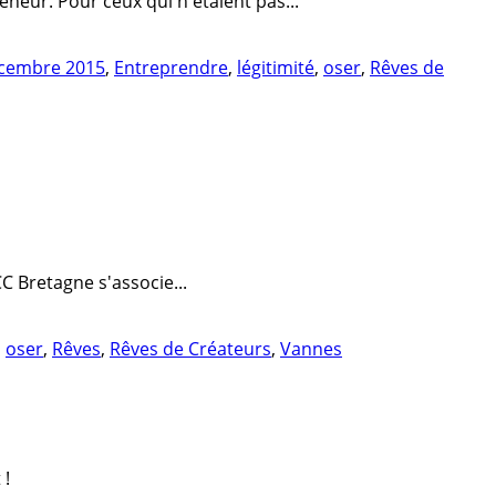
neur. Pour ceux qui n'étaient pas...
cembre 2015
,
Entreprendre
,
légitimité
,
oser
,
Rêves de
 Bretagne s'associe...
,
oser
,
Rêves
,
Rêves de Créateurs
,
Vannes
 !