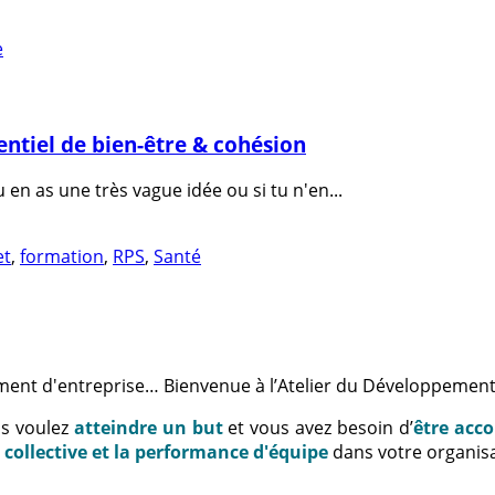
ntiel de bien-être & cohésion
 en as une très vague idée ou si tu n'en...
et
,
formation
,
RPS
,
Santé
ment d'entreprise… Bienvenue à l’Atelier du Développement
us voulez
atteindre un but
et vous avez besoin d’
être acc
e collective et la performance d'équipe
dans votre organisa