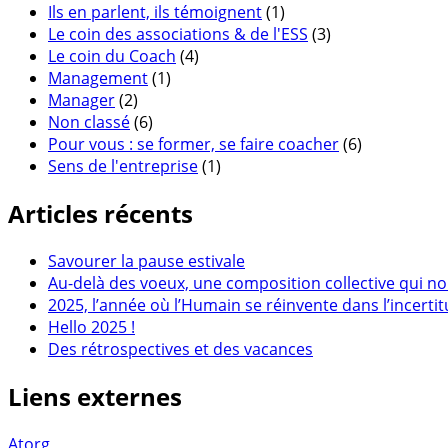
Ils en parlent, ils témoignent
(1)
Le coin des associations & de l'ESS
(3)
Le coin du Coach
(4)
Management
(1)
Manager
(2)
Non classé
(6)
Pour vous : se former, se faire coacher
(6)
Sens de l'entreprise
(1)
Articles récents
Savourer la pause estivale
Au-delà des voeux, une composition collective qui no
2025, l’année où l’Humain se réinvente dans l’incerti
Hello 2025 !
Des rétrospectives et des vacances
Liens externes
Atorg