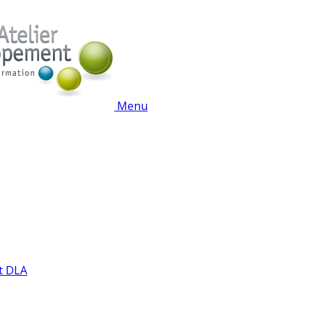
Menu
t DLA