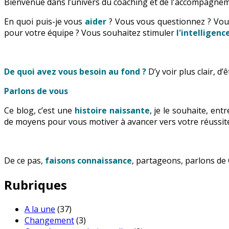
Bienvenue dans l’univers du coaching et de l'accompagnem
En quoi puis-je vous
aider
? Vous vous questionnez ? Vo
pour votre équipe ? Vous souhaitez stimuler
l'intelligen
De quoi avez vous besoin au fond ?
D’y voir plus clair, d
Parlons de vous
Ce blog, c’est une
histoire naissante
, je le souhaite, en
de moyens pour vous motiver à avancer vers votre réussite
De ce pas,
faisons connaissance
, partageons, parlons de 
Rubriques
A la une
(37)
Changement
(3)