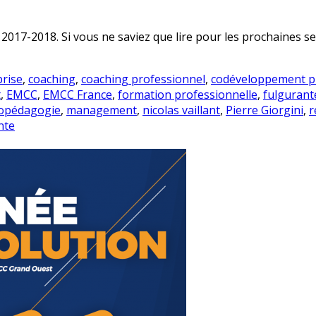
 2017-2018. Si vous ne saviez que lire pour les prochaines se
prise
,
coaching
,
coaching professionnel
,
codéveloppement p
t
,
EMCC
,
EMCC France
,
formation professionnelle
,
fulgurant
opédagogie
,
management
,
nicolas vaillant
,
Pierre Giorgini
,
r
nte