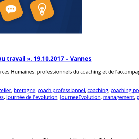
u travail ». 19.10.2017 – Vannes
rces Humaines, professionnels du coaching et de l’accompag
telier
,
bretagne
,
coach professionnel
,
coaching
,
coaching pr
es
,
Journée de l'evolution
,
JourneeEvolution
,
management
,