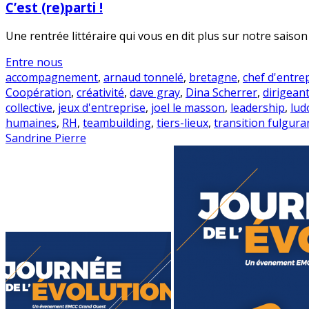
C’est (re)parti !
Une rentrée littéraire qui vous en dit plus sur notre saison
Entre nous
accompagnement
,
arnaud tonnelé
,
bretagne
,
chef d'entre
Coopération
,
créativité
,
dave gray
,
Dina Scherrer
,
dirigean
collective
,
jeux d'entreprise
,
joel le masson
,
leadership
,
lud
humaines
,
RH
,
teambuilding
,
tiers-lieux
,
transition fulgura
Sandrine Pierre