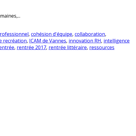
maines,...
rofessionnel
,
cohésion d'équipe
,
collaboration
,
e recréation
,
ICAM de Vannes
,
innovation RH
,
intelligence
entrée
,
rentrée 2017
,
rentrée littéraire
,
ressources