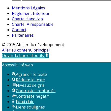
Mentions Légales
Règlement Intérieur
Charte Handicap
Charte IA responsable
Contact
Partenaires
© 2015 Atelier du développement
Aller au contenu principal
Ouvrir la barre d’outils
Accessibilité web
Agrandir le texte
Réduire le texte
Niveaux de gris
Contrastes renforcés
Contraste négatif
Fond clair
Liens soulignés