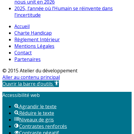
nous unit en 2026
2025, l’année où l’Humain se réinvente dans
l’incertitude
Accueil
Charte Handicap
Règlement Intérieur
Mentions Légales
Contact
Partenaires
© 2015 Atelier du développement
Aller au contenu principal
Ouvrir la barre d’outils
Accessibilité web
Agrandir le texte
Réduire le texte
Niveaux de gris
Contrastes renforcés
Contraste négatif