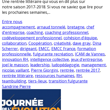
Une rentrée littéraire qui vous en dit plus sur
notre saison 2017-2018. Si vous ne saviez que lire pour
les prochaines semaines,...
Entre nous
accompagnement
,
arnaud tonnelé
,
bretagne
,
chef
d'entreprise
,
coaching
,
coaching professionnel
,
codéveloppement professionnel
,
cohésion d'équipe
,
collaboration
,
Coopération
,
créativité
,
dave gray
,
Dina
Scherrer
,
dirigeant
,
EMCC
,
EMCC France
,
formation
professionnelle
,
fulgurante recréation
,
ICAM de Vannes
,
innovation RH
,
intelligence collective
,
jeux d'entreprise
,
joel le masson
,
leadership
,
ludopédagogie
,
management
,
nicolas vaillant
,
Pierre Giorgini
,
rentrée
,
rentrée 2017
,
rentrée littéraire
,
ressources humaines
,
RH
,
teambuilding
,
tiers-lieux
,
transition fulgurante
Sandrine Pierre