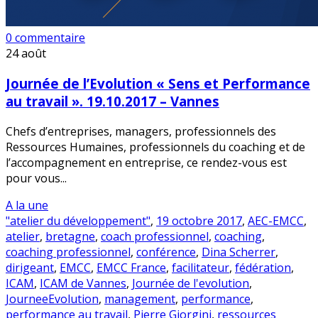
0 commentaire
24
août
Journée de l’Evolution « Sens et Performance
au travail ». 19.10.2017 – Vannes
Chefs d’entreprises, managers, professionnels des
Ressources Humaines, professionnels du coaching et de
l’accompagnement en entreprise, ce rendez-vous est
pour vous...
A la une
"atelier du développement"
,
19 octobre 2017
,
AEC-EMCC
,
atelier
,
bretagne
,
coach professionnel
,
coaching
,
coaching professionnel
,
conférence
,
Dina Scherrer
,
dirigeant
,
EMCC
,
EMCC France
,
facilitateur
,
fédération
,
ICAM
,
ICAM de Vannes
,
Journée de l'evolution
,
JourneeEvolution
,
management
,
performance
,
performance au travail
,
Pierre Giorgini
,
ressources