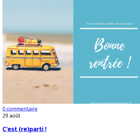
0 commentaire
29
août
C’est (re)parti !