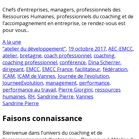
Chefs d’entreprises, managers, professionnels des
Ressources Humaines, professionnels du coaching et de
l’accompagnement en entreprise, ce rendez-vous est
pour vous...
A la une
"atelier du développement"
,
19 octobre 2017
,
AEC-EMCC
,
atelier
,
bretagne
,
coach professionnel
,
coaching
,
coaching professionnel
,
conférence
,
Dina Scherrer
,
dirigeant
,
EMCC
,
EMCC France
,
facilitateur
,
fédération
,
ICAM
,
ICAM de Vannes
,
Journée de l'evolution
,
JourneeEvolution
,
management
,
performance
,
performance au travail
,
Pierre Giorgini
,
ressources
humaines
,
RH
,
Sandrine Pierre
,
Vannes
Sandrine Pierre
Faisons connaissance
Bienvenue dans l’univers du coaching et de