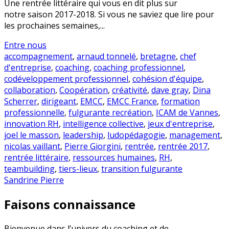
Une rentrée littéraire qui vous en dit plus sur
notre saison 2017-2018. Si vous ne saviez que lire pour
les prochaines semaines,...
Entre nous
accompagnement
,
arnaud tonnelé
,
bretagne
,
chef
d'entreprise
,
coaching
,
coaching professionnel
,
codéveloppement professionnel
,
cohésion d'équipe
,
collaboration
,
Coopération
,
créativité
,
dave gray
,
Dina
Scherrer
,
dirigeant
,
EMCC
,
EMCC France
,
formation
professionnelle
,
fulgurante recréation
,
ICAM de Vannes
,
innovation RH
,
intelligence collective
,
jeux d'entreprise
,
joel le masson
,
leadership
,
ludopédagogie
,
management
,
nicolas vaillant
,
Pierre Giorgini
,
rentrée
,
rentrée 2017
,
rentrée littéraire
,
ressources humaines
,
RH
,
teambuilding
,
tiers-lieux
,
transition fulgurante
Sandrine Pierre
Faisons connaissance
Bienvenue dans l’univers du coaching et de