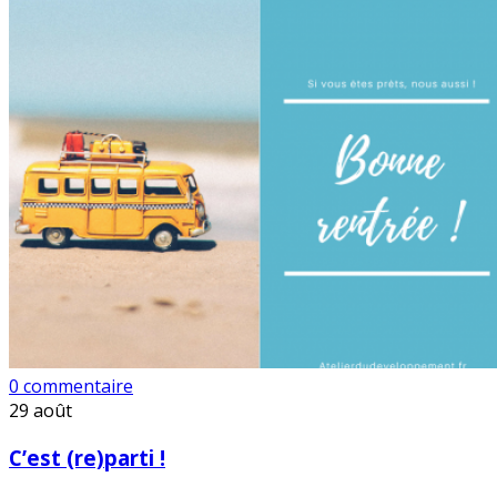
0 commentaire
29
août
C’est (re)parti !