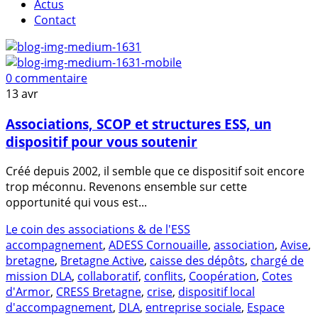
Actus
Contact
0 commentaire
13
avr
Associations, SCOP et structures ESS, un
dispositif pour vous soutenir
Créé depuis 2002, il semble que ce dispositif soit encore
trop méconnu. Revenons ensemble sur cette
opportunité qui vous est...
Le coin des associations & de l'ESS
accompagnement
,
ADESS Cornouaille
,
association
,
Avise
,
bretagne
,
Bretagne Active
,
caisse des dépôts
,
chargé de
mission DLA
,
collaboratif
,
conflits
,
Coopération
,
Cotes
d'Armor
,
CRESS Bretagne
,
crise
,
dispositif local
d'accompagnement
,
DLA
,
entreprise sociale
,
Espace