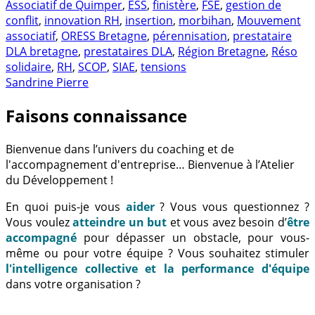
Associatif de Quimper
,
ESS
,
finistère
,
FSE
,
gestion de
conflit
,
innovation RH
,
insertion
,
morbihan
,
Mouvement
associatif
,
ORESS Bretagne
,
pérennisation
,
prestataire
DLA bretagne
,
prestataires DLA
,
Région Bretagne
,
Réso
solidaire
,
RH
,
SCOP
,
SIAE
,
tensions
Sandrine Pierre
Faisons connaissance
Bienvenue dans l’univers du coaching et de
l'accompagnement d'entreprise… Bienvenue à l’Atelier
du Développement !
En quoi puis-je vous
aider
? Vous vous questionnez ?
Vous voulez
atteindre un but
et vous avez besoin d’
être
accompagné
pour dépasser un obstacle, pour vous-
même ou pour votre équipe ? Vous souhaitez stimuler
l'intelligence collective et la performance d'équipe
dans votre organisation ?