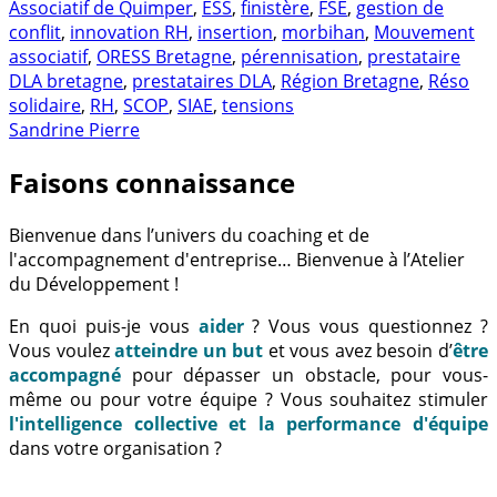
Associatif de Quimper
,
ESS
,
finistère
,
FSE
,
gestion de
conflit
,
innovation RH
,
insertion
,
morbihan
,
Mouvement
associatif
,
ORESS Bretagne
,
pérennisation
,
prestataire
DLA bretagne
,
prestataires DLA
,
Région Bretagne
,
Réso
solidaire
,
RH
,
SCOP
,
SIAE
,
tensions
Sandrine Pierre
Faisons connaissance
Bienvenue dans l’univers du coaching et de
l'accompagnement d'entreprise… Bienvenue à l’Atelier
du Développement !
En quoi puis-je vous
aider
? Vous vous questionnez ?
Vous voulez
atteindre un but
et vous avez besoin d’
être
accompagné
pour dépasser un obstacle, pour vous-
même ou pour votre équipe ? Vous souhaitez stimuler
l'intelligence collective et la performance d'équipe
dans votre organisation ?