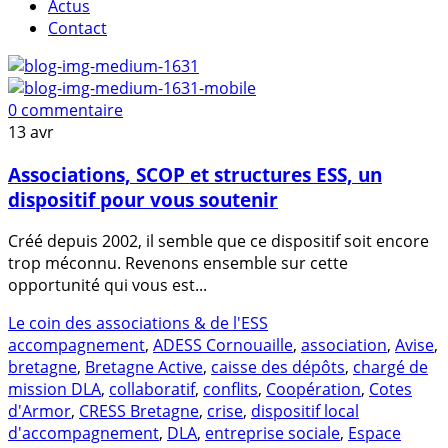
Actus
Contact
0 commentaire
13
avr
Associations, SCOP et structures ESS, un
dispositif pour vous soutenir
Créé depuis 2002, il semble que ce dispositif soit encore
trop méconnu. Revenons ensemble sur cette
opportunité qui vous est...
Le coin des associations & de l'ESS
accompagnement
,
ADESS Cornouaille
,
association
,
Avise
,
bretagne
,
Bretagne Active
,
caisse des dépôts
,
chargé de
mission DLA
,
collaboratif
,
conflits
,
Coopération
,
Cotes
d'Armor
,
CRESS Bretagne
,
crise
,
dispositif local
d'accompagnement
,
DLA
,
entreprise sociale
,
Espace