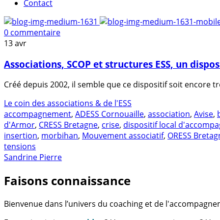
Contact
0 commentaire
13
avr
Associations, SCOP et structures ESS, un dispos
Créé depuis 2002, il semble que ce dispositif soit encore
Le coin des associations & de l'ESS
accompagnement
,
ADESS Cornouaille
,
association
,
Avise
,
d'Armor
,
CRESS Bretagne
,
crise
,
dispositif local d'accom
insertion
,
morbihan
,
Mouvement associatif
,
ORESS Bretag
tensions
Sandrine Pierre
Faisons connaissance
Bienvenue dans l’univers du coaching et de l'accompagne