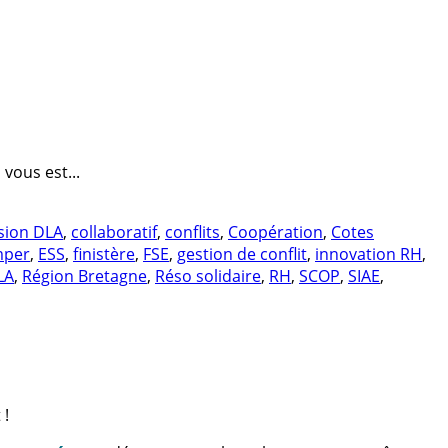
vous est...
sion DLA
,
collaboratif
,
conflits
,
Coopération
,
Cotes
mper
,
ESS
,
finistère
,
FSE
,
gestion de conflit
,
innovation RH
,
LA
,
Région Bretagne
,
Réso solidaire
,
RH
,
SCOP
,
SIAE
,
 !