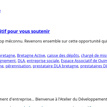
itif pour vous soutenir
 trop méconnu. Revenons ensemble sur cette opportunité qui 
bretagne
,
Bretagne Active
,
caisse des dépôts
,
chargé de mis
pagnement
,
DLA
,
entreprise sociale
,
Espace Associatif de Qui
ne
,
pérennisation
,
prestataire DLA bretagne
,
prestataires D
ment d'entreprise… Bienvenue à l’Atelier du Développement