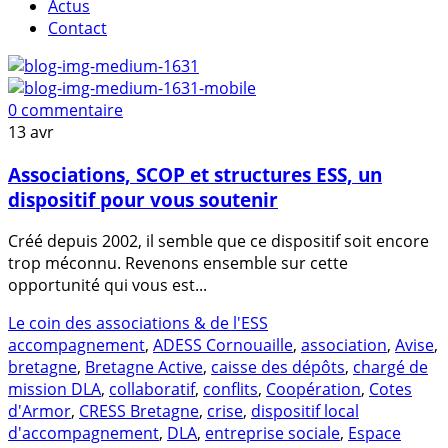
Actus
Contact
0 commentaire
13
avr
Associations, SCOP et structures ESS, un
dispositif pour vous soutenir
Créé depuis 2002, il semble que ce dispositif soit encore
trop méconnu. Revenons ensemble sur cette
opportunité qui vous est...
Le coin des associations & de l'ESS
accompagnement
,
ADESS Cornouaille
,
association
,
Avise
,
bretagne
,
Bretagne Active
,
caisse des dépôts
,
chargé de
mission DLA
,
collaboratif
,
conflits
,
Coopération
,
Cotes
d'Armor
,
CRESS Bretagne
,
crise
,
dispositif local
d'accompagnement
,
DLA
,
entreprise sociale
,
Espace