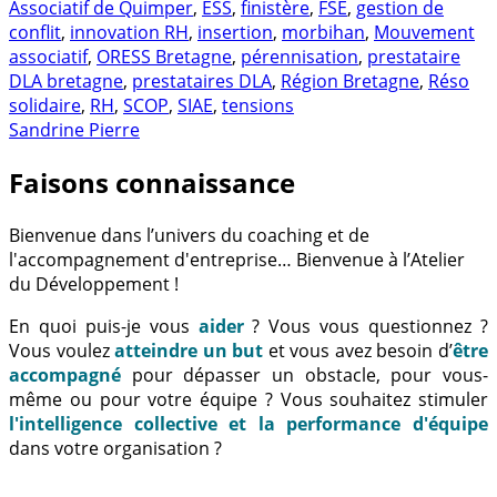
Associatif de Quimper
,
ESS
,
finistère
,
FSE
,
gestion de
conflit
,
innovation RH
,
insertion
,
morbihan
,
Mouvement
associatif
,
ORESS Bretagne
,
pérennisation
,
prestataire
DLA bretagne
,
prestataires DLA
,
Région Bretagne
,
Réso
solidaire
,
RH
,
SCOP
,
SIAE
,
tensions
Sandrine Pierre
Faisons connaissance
Bienvenue dans l’univers du coaching et de
l'accompagnement d'entreprise… Bienvenue à l’Atelier
du Développement !
En quoi puis-je vous
aider
? Vous vous questionnez ?
Vous voulez
atteindre un but
et vous avez besoin d’
être
accompagné
pour dépasser un obstacle, pour vous-
même ou pour votre équipe ? Vous souhaitez stimuler
l'intelligence collective et la performance d'équipe
dans votre organisation ?