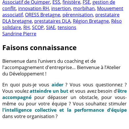
Associatif de Quimper
,
ESS
,
finistère
,
FSE
,
gestion de
conflit
,
innovation RH
,
insertion
,
morbihan
,
Mouvement
associatif
,
ORESS Bretagne
,
pérennisation
,
prestataire
DLA bretagne
,
prestataires DLA
,
Région Bretagne
,
Réso
solidaire
,
RH
,
SCOP
,
SIAE
,
tensions
Sandrine Pierre
Faisons connaissance
Bienvenue dans l’univers du coaching et de
l'accompagnement d'entreprise… Bienvenue à l’Atelier
du Développement !
En quoi puis-je vous
aider
? Vous vous questionnez ?
Vous voulez
atteindre un but
et vous avez besoin d’
être
accompagné
pour dépasser un obstacle, pour vous-
même ou pour votre équipe ? Vous souhaitez stimuler
l'intelligence collective et la performance d'équipe
dans votre organisation ?