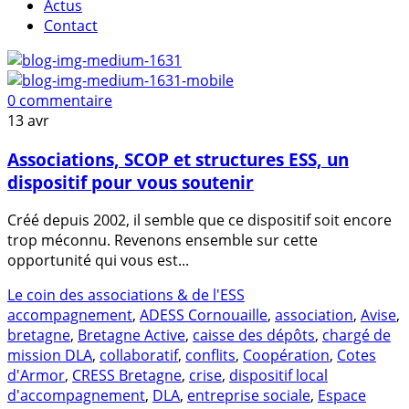
Actus
Contact
0 commentaire
13
avr
Associations, SCOP et structures ESS, un
dispositif pour vous soutenir
Créé depuis 2002, il semble que ce dispositif soit encore
trop méconnu. Revenons ensemble sur cette
opportunité qui vous est...
Le coin des associations & de l'ESS
accompagnement
,
ADESS Cornouaille
,
association
,
Avise
,
bretagne
,
Bretagne Active
,
caisse des dépôts
,
chargé de
mission DLA
,
collaboratif
,
conflits
,
Coopération
,
Cotes
d'Armor
,
CRESS Bretagne
,
crise
,
dispositif local
d'accompagnement
,
DLA
,
entreprise sociale
,
Espace