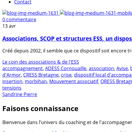
Contact
0 commentaire
13
avr
Associations, SCOP et structures ESS, un dispos
Créé depuis 2002, il semble que ce dispositif soit encore
Le coin des associations & de l'ESS
accompagnement
,
ADESS Cornouaille
,
association
,
Avise
,
d'Armor
,
CRESS Bretagne
,
crise
,
dispositif local d'accom
insertion
,
morbihan
,
Mouvement associatif
,
ORESS Bretag
tensions
Sandrine Pierre
Faisons connaissance
Bienvenue dans l’univers du coaching et de l'accompagne