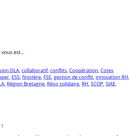
vous est...
sion DLA
,
collaboratif
,
conflits
,
Coopération
,
Cotes
mper
,
ESS
,
finistère
,
FSE
,
gestion de conflit
,
innovation RH
,
LA
,
Région Bretagne
,
Réso solidaire
,
RH
,
SCOP
,
SIAE
,
 !