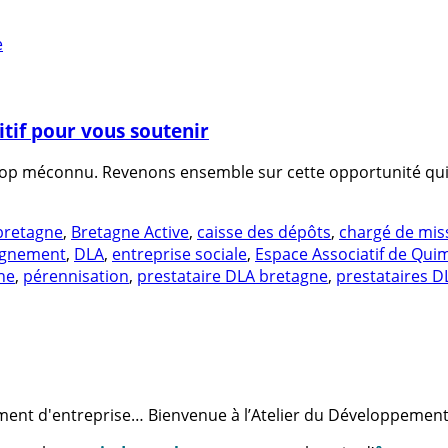
itif pour vous soutenir
 trop méconnu. Revenons ensemble sur cette opportunité qui 
bretagne
,
Bretagne Active
,
caisse des dépôts
,
chargé de mis
pagnement
,
DLA
,
entreprise sociale
,
Espace Associatif de Qui
ne
,
pérennisation
,
prestataire DLA bretagne
,
prestataires D
ment d'entreprise… Bienvenue à l’Atelier du Développement