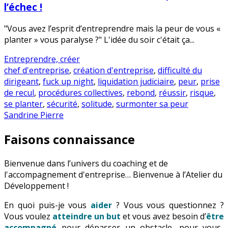
l’échec !
"Vous avez l’esprit d’entreprendre mais la peur de vous «
planter » vous paralyse ?" L'idée du soir c'était ça...
Entreprendre, créer
chef d'entreprise
,
création d'entreprise
,
difficulté du
dirigeant
,
fuck up night
,
liquidation judiciaire
,
peur
,
prise
de recul
,
procédures collectives
,
rebond
,
réussir
,
risque
,
se planter
,
sécurité
,
solitude
,
surmonter sa peur
Sandrine Pierre
Faisons connaissance
Bienvenue dans l’univers du coaching et de
l'accompagnement d'entreprise… Bienvenue à l’Atelier du
Développement !
En quoi puis-je vous
aider
? Vous vous questionnez ?
Vous voulez
atteindre un but
et vous avez besoin d’
être
accompagné
pour dépasser un obstacle, pour vous-