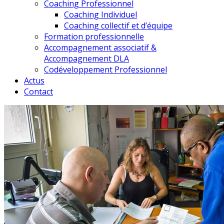
Coaching Professionnel
Coaching Individuel
Coaching collectif et d’équipe
Formation professionnelle
Accompagnement associatif &
Accompagnement DLA
Codéveloppement Professionnel
Actus
Contact