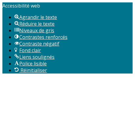
Accessibilité web
Agrandir le texte
Réduire le texte
Niveaux de gris
Contrastes renforcés
Contraste négatif
Fond clair
Liens soulignés
Police lisible
Réinitialiser