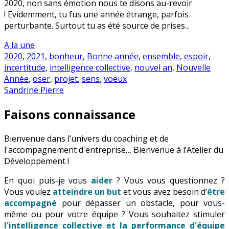
2020, non sans émotion nous te disons au-revoir
! Evidemment, tu fus une année étrange, parfois
perturbante. Surtout tu as été source de prises...
A la une
2020
,
2021
,
bonheur
,
Bonne année
,
ensemble
,
espoir
,
incertitude
,
intelligence collective
,
nouvel an
,
Nouvelle
Année
,
oser
,
projet
,
sens
,
voeux
Sandrine Pierre
Faisons connaissance
Bienvenue dans l’univers du coaching et de
l'accompagnement d'entreprise… Bienvenue à l’Atelier du
Développement !
En quoi puis-je vous
aider
? Vous vous questionnez ?
Vous voulez
atteindre un but
et vous avez besoin d’
être
accompagné
pour dépasser un obstacle, pour vous-
même ou pour votre équipe ? Vous souhaitez stimuler
l'intelligence collective et la performance d'équipe