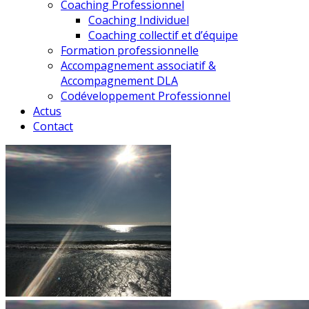
Coaching Professionnel
Coaching Individuel
Coaching collectif et d’équipe
Formation professionnelle
Accompagnement associatif &
Accompagnement DLA
Codéveloppement Professionnel
Actus
Contact