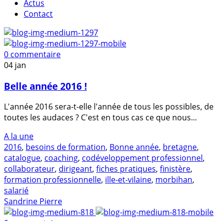
Actus
Contact
0 commentaire
04
jan
Belle année 2016 !
L'année 2016 sera-t-elle l'année de tous les possibles, de
toutes les audaces ? C'est en tous cas ce que nous...
A la une
2016
,
besoins de formation
,
Bonne année
,
bretagne
,
catalogue
,
coaching
,
codéveloppement professionnel
,
collaborateur
,
dirigeant
,
fiches pratiques
,
finistère
,
formation professionnelle
,
ille-et-vilaine
,
morbihan
,
salarié
Sandrine Pierre