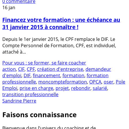
0 commentaire
16
jan
Financez votre formation : une échéance au
31 janvier 2015 à connaître !
Depuis le 1er janvier 2015, le CPF remplace le DIF. Le
Compte Personnel de Formation, CPF, est individuel,
attaché à...
Pour vous : se former, se faire coacher
action
,
CIF
,
CPF
,
création d'entreprise
,
demandeur
d'emploi
,
DIF
,
financement
,
formation
,
formation
professionnelle
,
moncompteformation
,
OPCA
,
oser
,
Pole
Emploi
,
prise en charge
,
projet
,
rebondir
,
salarié
,
transition professionnelle
Sandrine Pierre
Faisons connaissance
Bienvenue dans l’univers du coaching et de