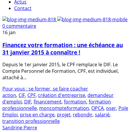
Actus
Contact
0 commentaire
16
jan
Financez votre formation : une échéance au
31 janvier 2015 à connaître !
Depuis le 1er janvier 2015, le CPF remplace le DIF. Le
Compte Personnel de Formation, CPF, est individuel,
attaché à...
Pour vous : se former, se faire coacher
action
,
CIF
,
CPF
,
création d'entreprise
,
demandeur
d'emploi
,
DIF
,
financement
,
formation
,
formation
professionnelle
,
moncompteformation
,
OPCA
,
oser
,
Pole
Emploi
,
prise en charge
,
projet
,
rebondir
,
salarié
,
transition professionnelle
Sandrine Pierre