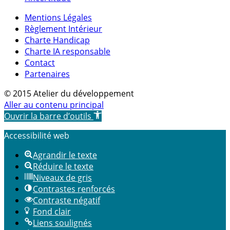
Mentions Légales
Règlement Intérieur
Charte Handicap
Charte IA responsable
Contact
Partenaires
© 2015 Atelier du développement
Aller au contenu principal
Ouvrir la barre d’outils
Accessibilité web
Agrandir le texte
Réduire le texte
Niveaux de gris
Contrastes renforcés
Contraste négatif
Fond clair
Liens soulignés